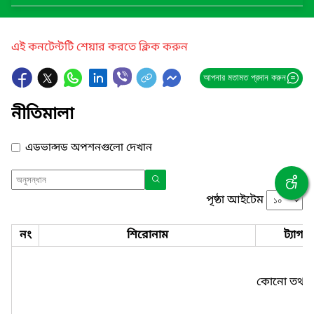
এই কনটেন্টটি শেয়ার করতে ক্লিক করুন
আপনার মতামত প্রদান করুন
নীতিমালা
এডভান্সড অপশনগুলো দেখান
পৃষ্ঠা আইটেম
নং
শিরোনাম
ট্যাগ
কোনো তথ্য প